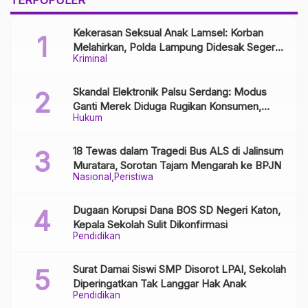
Kekerasan Seksual Anak Lamsel: Korban
Melahirkan, Polda Lampung Didesak Segera
Kriminal
Tangkap Pelaku
Skandal Elektronik Palsu Serdang: Modus
Ganti Merek Diduga Rugikan Konsumen,
Hukum
Aparat Diminta Bongkar Jaringan Distribusi
18 Tewas dalam Tragedi Bus ALS di Jalinsum
Muratara, Sorotan Tajam Mengarah ke BPJN
Nasional
Peristiwa
Dugaan Korupsi Dana BOS SD Negeri Katon,
Kepala Sekolah Sulit Dikonfirmasi
Pendidikan
Surat Damai Siswi SMP Disorot LPAI, Sekolah
Diperingatkan Tak Langgar Hak Anak
Pendidikan