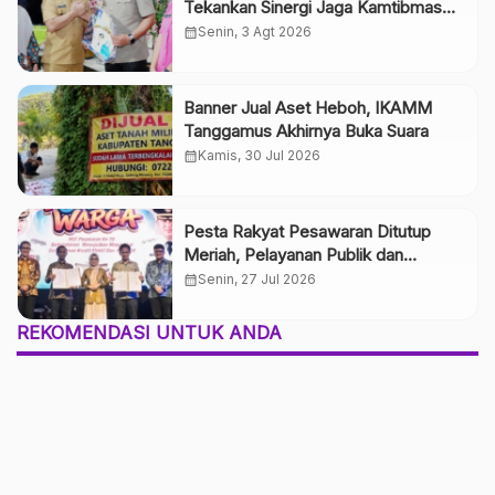
Tekankan Sinergi Jaga Kamtibmas
dan Pelayanan Publik
calendar_month
Senin, 3 Agt 2026
Banner Jual Aset Heboh, IKAMM
Tanggamus Akhirnya Buka Suara
calendar_month
Kamis, 30 Jul 2026
Pesta Rakyat Pesawaran Ditutup
Meriah, Pelayanan Publik dan
Pengamanan Maksimal Sukseskan
calendar_month
Senin, 27 Jul 2026
HUT ke-19 Kabupaten Pesawaran
REKOMENDASI UNTUK ANDA