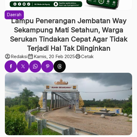
Daerah
Lampu Penerangan Jembatan Way
Sekampung Mati Setahun, Warga
Serukan Tindakan Cepat Agar Tidak
Terjadi Hal Tak Diinginkan
account_circle
calendar_month
print
Redaksi
Kamis, 20 Feb 2025
Cetak