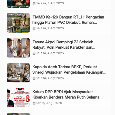
Pembinaan Spiritual
calendar_month
Selasa, 4 Agt 2026
TMMD Ke-129 Bangun RTLH: Pengacian
hingga Plafon PVC Dikebut, Rumah
Siswanto Berubah Wajah
calendar_month
Selasa, 4 Agt 2026
Taruna Akpol Dampingi 73 Sekolah
Rakyat, Polri Perkuat Karakter dan
Kepemimpinan Generasi Muda
calendar_month
Selasa, 4 Agt 2026
Kapolda Aceh Terima BPKP, Perkuat
Sinergi Wujudkan Pengelolaan Keuangan
yang Transparan dan Akuntabel
calendar_month
Selasa, 4 Agt 2026
Ketum DPP BPDI Ajak Masyarakat
Kibarkan Bendera Merah Putih Selama
Agustus, Wujudkan Semangat Indonesia
calendar_month
Senin, 3 Agt 2026
Berdaulat, Adil, dan Makmur