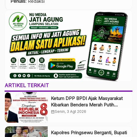
Penulis
: Redaksi
ARTIKEL TERKAIT
Ketum DPP BPDI Ajak Masyarakat
Kibarkan Bendera Merah Putih
Selama Agustus, Wujudkan
calendar_month
Senin, 3 Agt 2026
Semangat Indonesia Berdaulat, Adil,
dan Makmur
Kapolres Pringsewu Berganti, Bupati