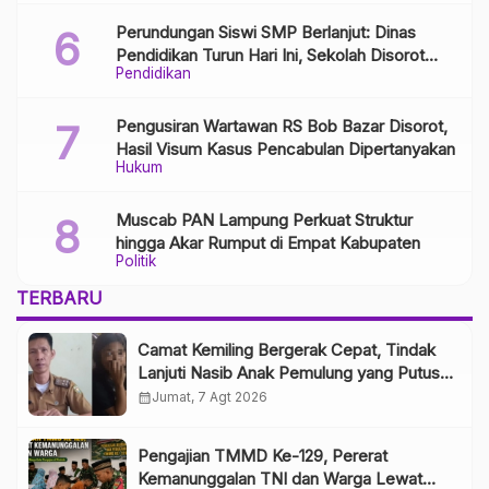
Perundungan Siswi SMP Berlanjut: Dinas
Pendidikan Turun Hari Ini, Sekolah Disorot
Pendidikan
Minim Respons
Pengusiran Wartawan RS Bob Bazar Disorot,
Hasil Visum Kasus Pencabulan Dipertanyakan
Hukum
Muscab PAN Lampung Perkuat Struktur
hingga Akar Rumput di Empat Kabupaten
Politik
TERBARU
Camat Kemiling Bergerak Cepat, Tindak
Lanjuti Nasib Anak Pemulung yang Putus
Sekolah
calendar_month
Jumat, 7 Agt 2026
Pengajian TMMD Ke-129, Pererat
Kemanunggalan TNI dan Warga Lewat