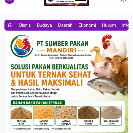
home
Bisnis
Budaya
Daerah
Ekonomi
Hukum
Info 