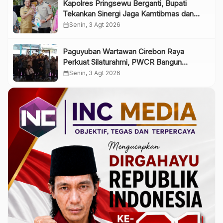
Kapolres Pringsewu Berganti, Bupati
Tekankan Sinergi Jaga Kamtibmas dan
Pelayanan Publik
calendar_month
Senin, 3 Agt 2026
Paguyuban Wartawan Cirebon Raya
Perkuat Silaturahmi, PWCR Bangun
Solidaritas dan Profesionalisme Anggota
calendar_month
Senin, 3 Agt 2026