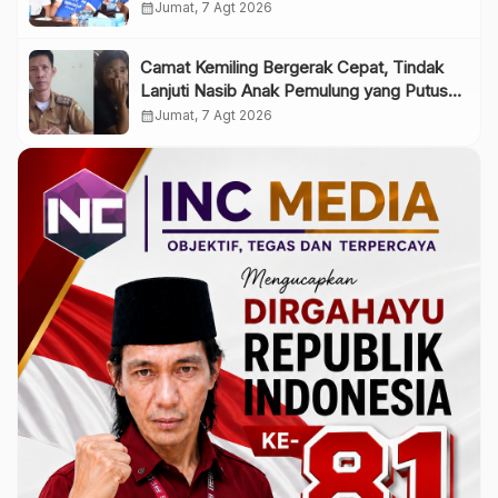
Listrik Jadi Grand Prize
calendar_month
Jumat, 7 Agt 2026
Camat Kemiling Bergerak Cepat, Tindak
Lanjuti Nasib Anak Pemulung yang Putus
Sekolah
calendar_month
Jumat, 7 Agt 2026