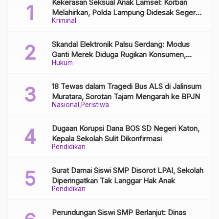
Kekerasan Seksual Anak Lamsel: Korban
Melahirkan, Polda Lampung Didesak Segera
Kriminal
Tangkap Pelaku
Skandal Elektronik Palsu Serdang: Modus
Ganti Merek Diduga Rugikan Konsumen,
Hukum
Aparat Diminta Bongkar Jaringan Distribusi
18 Tewas dalam Tragedi Bus ALS di Jalinsum
Muratara, Sorotan Tajam Mengarah ke BPJN
Nasional
Peristiwa
Dugaan Korupsi Dana BOS SD Negeri Katon,
Kepala Sekolah Sulit Dikonfirmasi
Pendidikan
Surat Damai Siswi SMP Disorot LPAI, Sekolah
Diperingatkan Tak Langgar Hak Anak
Pendidikan
Perundungan Siswi SMP Berlanjut: Dinas