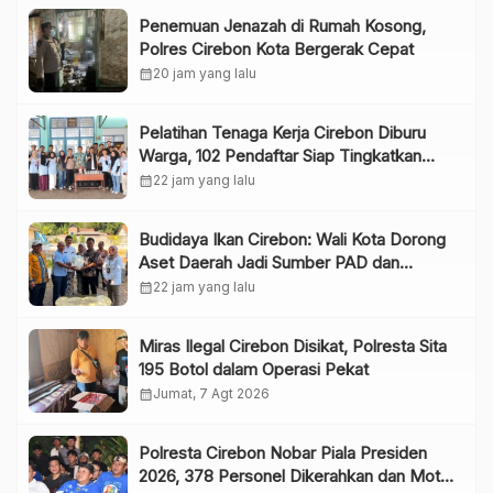
Penemuan Jenazah di Rumah Kosong,
Polres Cirebon Kota Bergerak Cepat
calendar_month
20 jam yang lalu
Pelatihan Tenaga Kerja Cirebon Diburu
Warga, 102 Pendaftar Siap Tingkatkan
Kompetensi
calendar_month
22 jam yang lalu
Budidaya Ikan Cirebon: Wali Kota Dorong
Aset Daerah Jadi Sumber PAD dan
Dukung Penanganan Stunting
calendar_month
22 jam yang lalu
Miras Ilegal Cirebon Disikat, Polresta Sita
195 Botol dalam Operasi Pekat
calendar_month
Jumat, 7 Agt 2026
Polresta Cirebon Nobar Piala Presiden
2026, 378 Personel Dikerahkan dan Motor