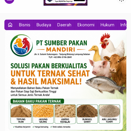
home
Bisnis
Budaya
Daerah
Ekonomi
Hukum
Info 