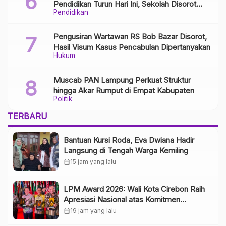
Pendidikan Turun Hari Ini, Sekolah Disorot
Pendidikan
Minim Respons
Pengusiran Wartawan RS Bob Bazar Disorot,
Hasil Visum Kasus Pencabulan Dipertanyakan
Hukum
Muscab PAN Lampung Perkuat Struktur
hingga Akar Rumput di Empat Kabupaten
Politik
TERBARU
Bantuan Kursi Roda, Eva Dwiana Hadir
Langsung di Tengah Warga Kemiling
calendar_month
15 jam yang lalu
LPM Award 2026: Wali Kota Cirebon Raih
Apresiasi Nasional atas Komitmen
Pemberdayaan Masyarakat
calendar_month
19 jam yang lalu