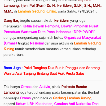
Lampung, Irjen. Pol (Purn) Dr. H. Ike Edwin, S.I.K., S.H., M.H.,
M.M.,
di
Lamban Gedung Kuning,
pada Sabtu, (9/11/2024).
Dang Ike,
begitu sapaan akrab
Ike Edwin
yang juga
merupakan
Ketua Dewan Pembina, Dewan Pimpinan Pusat
Persatuan Wartawan Duta Pena Indonesia (DPP-PWDPI)
,
sengaja mengundang sejumlah ketua
Organisasi Masyarakat
(Ormas)
tingkat
Nasional
dan juga aktivis di
Lamban Gedung
Kuning
untuk memberikan bantuan kemanusiaan terhadap
para korban.
Baca Juga :
Polisi Tangkap Dua Buruh Panggul dan Seorang
Wanita Asal Tanjung Bintang Saat Asik Pesta Sabu
Tak hanya
Ormas
dan
Aktivis
, pihak
Polresta
Bandar
Lampung
juga turut di undang pada kesempatan itu. Berikut
beberapa
Ormas
yang hadir di
Gedung Lamban Kuning
,
seperti
Ketum LBH Kesehatan, Gerakan Anti Narkotika Dan