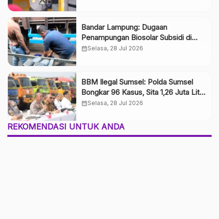
Benteng Utama Keamanan
Bandar Lampung: Dugaan
Penampungan Biosolar Subsidi di
Jalan Soekarno Hatta Jadi Sorotan
calendar_month
Selasa, 28 Jul 2026
Publik
BBM Ilegal Sumsel: Polda Sumsel
Bongkar 96 Kasus, Sita 1,26 Juta Liter
dan Dorong Legalisasi Sumur Rakyat
calendar_month
Selasa, 28 Jul 2026
REKOMENDASI UNTUK ANDA