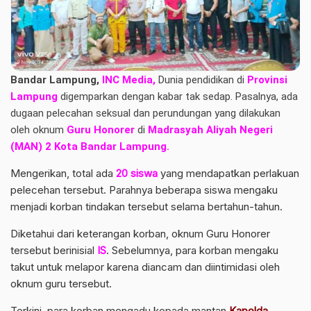
Bandar Lampung,
INC Media,
Dunia pendidikan di
Provinsi
Lampung
digemparkan dengan kabar tak sedap. Pasalnya, ada
dugaan pelecahan seksual dan perundungan yang dilakukan
oleh oknum
Guru Honorer
di
Madrasyah Aliyah Negeri
(MAN) 2 Kota Bandar Lampung.
Mengerikan, total ada
20 siswa
yang mendapatkan perlakuan
pelecehan tersebut. Parahnya beberapa siswa mengaku
menjadi korban tindakan tersebut selama bertahun-tahun.
Diketahui dari keterangan korban, oknum Guru Honorer
tersebut berinisial
IS
. Sebelumnya, para korban mengaku
takut untuk melapor karena diancam dan diintimidasi oleh
oknum guru tersebut.
Terkini, para korban mengadu kepada mantan
Kapolda