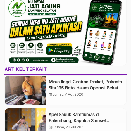
ARTIKEL TERKAIT
Miras Ilegal Cirebon Disikat, Polresta
Sita 195 Botol dalam Operasi Pekat
calendar_month
Jumat, 7 Agt 2026
Apel Sabuk Kamtibmas di
Palembang, Kapolda Sumsel
Tegaskan Persatuan Warga Jadi
calendar_month
Selasa, 28 Jul 2026