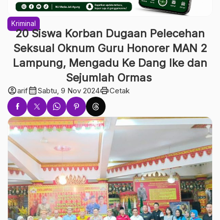
Kriminal
20 Siswa Korban Dugaan Pelecehan
Seksual Oknum Guru Honorer MAN 2
Lampung, Mengadu Ke Dang Ike dan
Sejumlah Ormas
account_circle
calendar_month
print
arif
Sabtu, 9 Nov 2024
Cetak