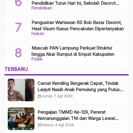
Pendidikan Turun Hari Ini, Sekolah Disorot
Pendidikan
Minim Respons
Pengusiran Wartawan RS Bob Bazar Disorot,
Hasil Visum Kasus Pencabulan Dipertanyakan
Hukum
Muscab PAN Lampung Perkuat Struktur
hingga Akar Rumput di Empat Kabupaten
Politik
TERBARU
Camat Kemiling Bergerak Cepat, Tindak
Lanjuti Nasib Anak Pemulung yang Putus
Sekolah
calendar_month
Jumat, 7 Agt 2026
Pengajian TMMD Ke-129, Pererat
Kemanunggalan TNI dan Warga Lewat
Pembinaan Spiritual
calendar_month
Selasa, 4 Agt 2026