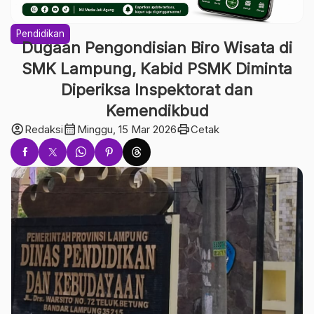
Pendidikan
Dugaan Pengondisian Biro Wisata di
SMK Lampung, Kabid PSMK Diminta
Diperiksa Inspektorat dan
Kemendikbud
account_circle
calendar_month
print
Redaksi
Minggu, 15 Mar 2026
Cetak