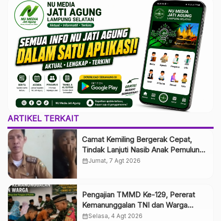
ARTIKEL TERKAIT
Camat Kemiling Bergerak Cepat,
Tindak Lanjuti Nasib Anak Pemulung
yang Putus Sekolah
calendar_month
Jumat, 7 Agt 2026
Pengajian TMMD Ke-129, Pererat
Kemanunggalan TNI dan Warga
Lewat Pembinaan Spiritual
calendar_month
Selasa, 4 Agt 2026