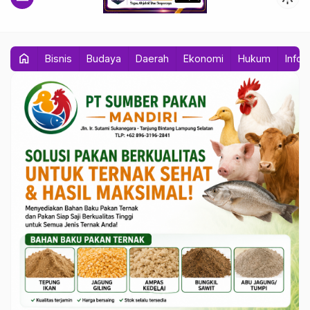
home
Bisnis
Budaya
Daerah
Ekonomi
Hukum
Info 