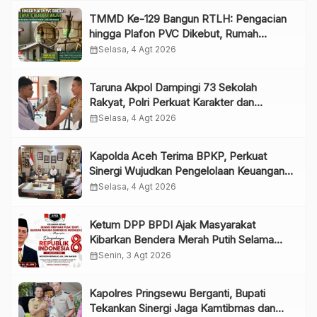
TMMD Ke-129 Bangun RTLH: Pengacian
hingga Plafon PVC Dikebut, Rumah
Siswanto Berubah Wajah
calendar_month
Selasa, 4 Agt 2026
Taruna Akpol Dampingi 73 Sekolah
Rakyat, Polri Perkuat Karakter dan
Kepemimpinan Generasi Muda
calendar_month
Selasa, 4 Agt 2026
Kapolda Aceh Terima BPKP, Perkuat
Sinergi Wujudkan Pengelolaan Keuangan
yang Transparan dan Akuntabel
calendar_month
Selasa, 4 Agt 2026
Ketum DPP BPDI Ajak Masyarakat
Kibarkan Bendera Merah Putih Selama
Agustus, Wujudkan Semangat Indonesia
calendar_month
Senin, 3 Agt 2026
Berdaulat, Adil, dan Makmur
Kapolres Pringsewu Berganti, Bupati
Tekankan Sinergi Jaga Kamtibmas dan