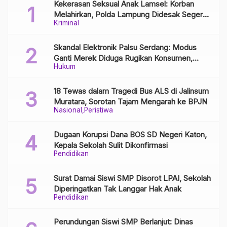
Kekerasan Seksual Anak Lamsel: Korban
Melahirkan, Polda Lampung Didesak Segera
Kriminal
Tangkap Pelaku
Skandal Elektronik Palsu Serdang: Modus
Ganti Merek Diduga Rugikan Konsumen,
Hukum
Aparat Diminta Bongkar Jaringan Distribusi
18 Tewas dalam Tragedi Bus ALS di Jalinsum
Muratara, Sorotan Tajam Mengarah ke BPJN
Nasional
Peristiwa
Dugaan Korupsi Dana BOS SD Negeri Katon,
Kepala Sekolah Sulit Dikonfirmasi
Pendidikan
Surat Damai Siswi SMP Disorot LPAI, Sekolah
Diperingatkan Tak Langgar Hak Anak
Pendidikan
Perundungan Siswi SMP Berlanjut: Dinas