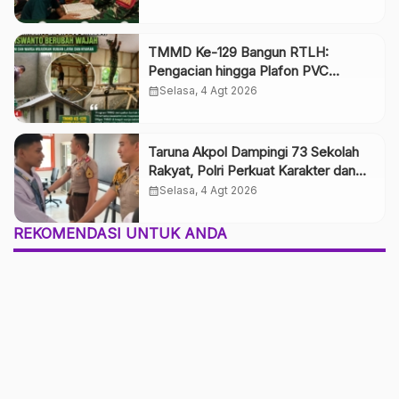
TMMD Ke-129 Bangun RTLH:
Pengacian hingga Plafon PVC
Dikebut, Rumah Siswanto Berubah
calendar_month
Selasa, 4 Agt 2026
Wajah
Taruna Akpol Dampingi 73 Sekolah
Rakyat, Polri Perkuat Karakter dan
Kepemimpinan Generasi Muda
calendar_month
Selasa, 4 Agt 2026
REKOMENDASI UNTUK ANDA