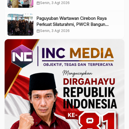
Pelayanan Publik
calendar_month
Senin, 3 Agt 2026
Paguyuban Wartawan Cirebon Raya
Perkuat Silaturahmi, PWCR Bangun
Solidaritas dan Profesionalisme Anggota
calendar_month
Senin, 3 Agt 2026