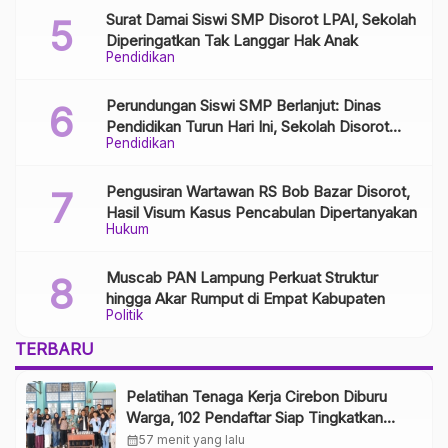
Surat Damai Siswi SMP Disorot LPAI, Sekolah
Diperingatkan Tak Langgar Hak Anak
Pendidikan
Perundungan Siswi SMP Berlanjut: Dinas
Pendidikan Turun Hari Ini, Sekolah Disorot
Pendidikan
Minim Respons
Pengusiran Wartawan RS Bob Bazar Disorot,
Hasil Visum Kasus Pencabulan Dipertanyakan
Hukum
Muscab PAN Lampung Perkuat Struktur
hingga Akar Rumput di Empat Kabupaten
Politik
TERBARU
Pelatihan Tenaga Kerja Cirebon Diburu
Warga, 102 Pendaftar Siap Tingkatkan
Kompetensi
calendar_month
57 menit yang lalu