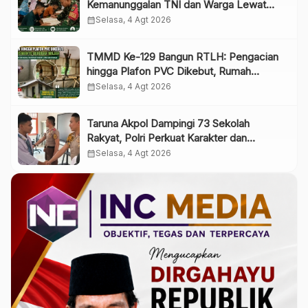
Kemanunggalan TNI dan Warga Lewat
Pembinaan Spiritual
calendar_month
Selasa, 4 Agt 2026
TMMD Ke-129 Bangun RTLH: Pengacian
hingga Plafon PVC Dikebut, Rumah
Siswanto Berubah Wajah
calendar_month
Selasa, 4 Agt 2026
Taruna Akpol Dampingi 73 Sekolah
Rakyat, Polri Perkuat Karakter dan
Kepemimpinan Generasi Muda
calendar_month
Selasa, 4 Agt 2026