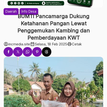
Daerah
Info Desa
BUMTi Pancamarga Dukung
Ketahanan Pangan Lewat
Penggemukan Kambing dan
Pemberdayaan KWT
account_circle
calendar_month
print
incmedia.site
Selasa, 18 Feb 2025
Cetak