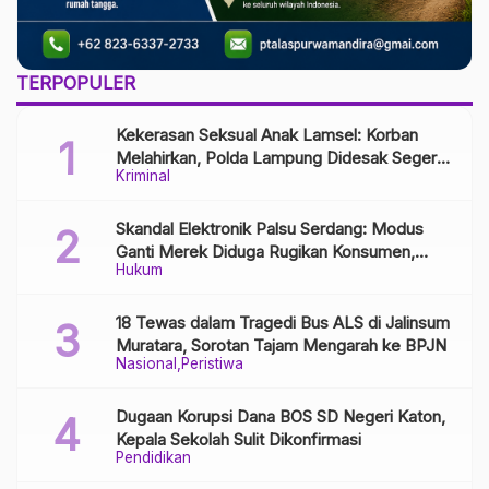
TERPOPULER
Kekerasan Seksual Anak Lamsel: Korban
Melahirkan, Polda Lampung Didesak Segera
Kriminal
Tangkap Pelaku
Skandal Elektronik Palsu Serdang: Modus
Ganti Merek Diduga Rugikan Konsumen,
Hukum
Aparat Diminta Bongkar Jaringan Distribusi
18 Tewas dalam Tragedi Bus ALS di Jalinsum
Muratara, Sorotan Tajam Mengarah ke BPJN
Nasional
Peristiwa
Dugaan Korupsi Dana BOS SD Negeri Katon,
Kepala Sekolah Sulit Dikonfirmasi
Pendidikan