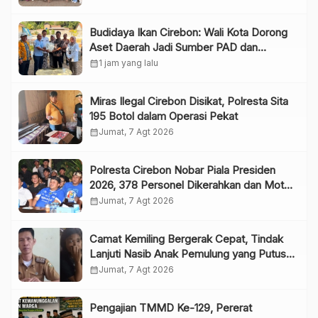
Budidaya Ikan Cirebon: Wali Kota Dorong
Aset Daerah Jadi Sumber PAD dan
Dukung Penanganan Stunting
calendar_month
1 jam yang lalu
Miras Ilegal Cirebon Disikat, Polresta Sita
195 Botol dalam Operasi Pekat
calendar_month
Jumat, 7 Agt 2026
Polresta Cirebon Nobar Piala Presiden
2026, 378 Personel Dikerahkan dan Motor
Listrik Jadi Grand Prize
calendar_month
Jumat, 7 Agt 2026
Camat Kemiling Bergerak Cepat, Tindak
Lanjuti Nasib Anak Pemulung yang Putus
Sekolah
calendar_month
Jumat, 7 Agt 2026
Pengajian TMMD Ke-129, Pererat