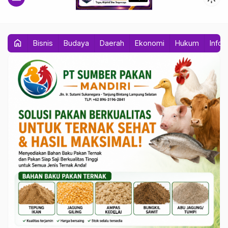
home
Bisnis
Budaya
Daerah
Ekonomi
Hukum
Info 