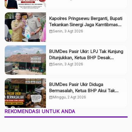
Semangat Indonesia Berdaulat, Adil,
dan Makmur
Kapolres Pringsewu Berganti, Bupati
Tekankan Sinergi Jaga Kamtibmas
dan Pelayanan Publik
calendar_month
Senin, 3 Agt 2026
BUMDes Pasir Ukir: LPJ Tak Kunjung
Ditunjukkan, Ketua BHP Desak
Transparansi Pengelolaan BUMDes
calendar_month
Senin, 3 Agt 2026
BUMDes Pasir Ukir Diduga
Bermasalah, Ketua BHP Akui Tak
Pernah Terima Laporan, Publik Desak
calendar_month
Minggu, 2 Agt 2026
APH Turun Tangan
REKOMENDASI UNTUK ANDA