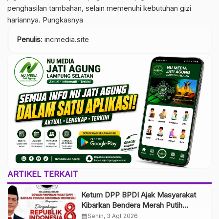
penghasilan tambahan, selain memenuhi kebutuhan gizi
hariannya. Pungkasnya
Penulis
: incmedia.site
ARTIKEL TERKAIT
Ketum DPP BPDI Ajak Masyarakat
Kibarkan Bendera Merah Putih
Selama Agustus, Wujudkan
calendar_month
Senin, 3 Agt 2026