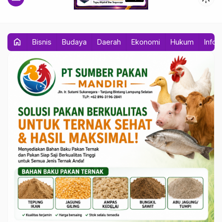
home
Bisnis
Budaya
Daerah
Ekonomi
Hukum
Info 