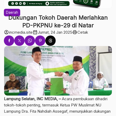
Daerah
Dukungan Tokoh Daerah Meriahkan
PD-PKPNU ke-29 di Natar
account_circle
calendar_month
print
incmedia.site
Jumat, 24 Jan 2025
Cetak
Lampung Selatan, INC MEDIA, –
Acara pembukaan dihadiri
tokoh-tokoh penting, termasuk Ketua PW Muslimat NU
Lampung Dra. Fita Nahdiah Assegaf, menunjukkan dukungan