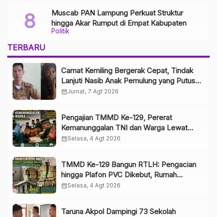
Muscab PAN Lampung Perkuat Struktur
hingga Akar Rumput di Empat Kabupaten
Politik
TERBARU
Camat Kemiling Bergerak Cepat, Tindak
Lanjuti Nasib Anak Pemulung yang Putus
Sekolah
calendar_month
Jumat, 7 Agt 2026
Pengajian TMMD Ke-129, Pererat
Kemanunggalan TNI dan Warga Lewat
Pembinaan Spiritual
calendar_month
Selasa, 4 Agt 2026
TMMD Ke-129 Bangun RTLH: Pengacian
hingga Plafon PVC Dikebut, Rumah
Siswanto Berubah Wajah
calendar_month
Selasa, 4 Agt 2026
Taruna Akpol Dampingi 73 Sekolah