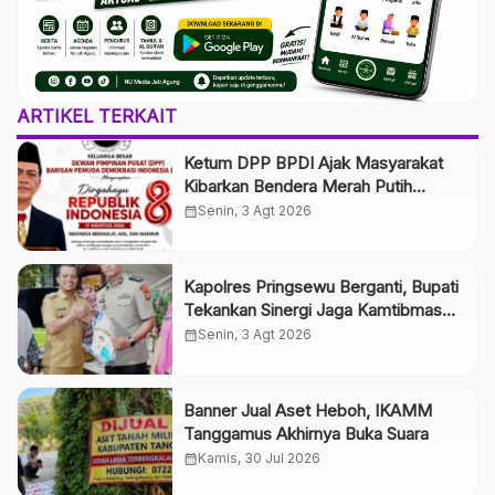
ARTIKEL TERKAIT
Ketum DPP BPDI Ajak Masyarakat
Kibarkan Bendera Merah Putih
Selama Agustus, Wujudkan
calendar_month
Senin, 3 Agt 2026
Semangat Indonesia Berdaulat, Adil,
dan Makmur
Kapolres Pringsewu Berganti, Bupati
Tekankan Sinergi Jaga Kamtibmas
dan Pelayanan Publik
calendar_month
Senin, 3 Agt 2026
Banner Jual Aset Heboh, IKAMM
Tanggamus Akhirnya Buka Suara
calendar_month
Kamis, 30 Jul 2026