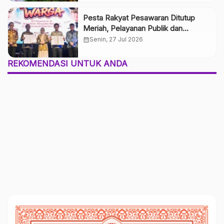
Pesta Rakyat Pesawaran Ditutup
Meriah, Pelayanan Publik dan
Pengamanan Maksimal Sukseskan
calendar_month
Senin, 27 Jul 2026
HUT ke-19 Kabupaten Pesawaran
REKOMENDASI UNTUK ANDA