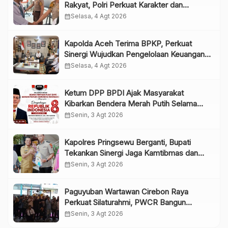
Rakyat, Polri Perkuat Karakter dan
Kepemimpinan Generasi Muda
calendar_month
Selasa, 4 Agt 2026
Kapolda Aceh Terima BPKP, Perkuat
Sinergi Wujudkan Pengelolaan Keuangan
yang Transparan dan Akuntabel
calendar_month
Selasa, 4 Agt 2026
Ketum DPP BPDI Ajak Masyarakat
Kibarkan Bendera Merah Putih Selama
Agustus, Wujudkan Semangat Indonesia
calendar_month
Senin, 3 Agt 2026
Berdaulat, Adil, dan Makmur
Kapolres Pringsewu Berganti, Bupati
Tekankan Sinergi Jaga Kamtibmas dan
Pelayanan Publik
calendar_month
Senin, 3 Agt 2026
Paguyuban Wartawan Cirebon Raya
Perkuat Silaturahmi, PWCR Bangun
Solidaritas dan Profesionalisme Anggota
calendar_month
Senin, 3 Agt 2026