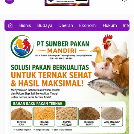
home
Bisnis
Budaya
Daerah
Ekonomi
Hukum
Info 