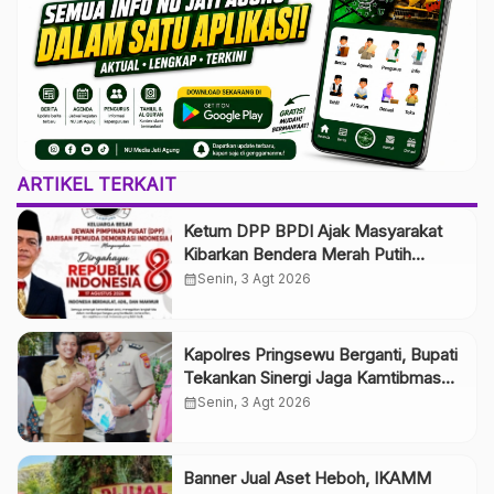
ARTIKEL TERKAIT
Ketum DPP BPDI Ajak Masyarakat
Kibarkan Bendera Merah Putih
Selama Agustus, Wujudkan
calendar_month
Senin, 3 Agt 2026
Semangat Indonesia Berdaulat, Adil,
dan Makmur
Kapolres Pringsewu Berganti, Bupati
Tekankan Sinergi Jaga Kamtibmas
dan Pelayanan Publik
calendar_month
Senin, 3 Agt 2026
Banner Jual Aset Heboh, IKAMM