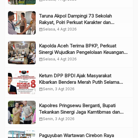
Taruna Akpol Dampingi 73 Sekolah
Rakyat, Polri Perkuat Karakter dan
Kepemimpinan Generasi Muda
calendar_month
Selasa, 4 Agt 2026
Kapolda Aceh Terima BPKP, Perkuat
Sinergi Wujudkan Pengelolaan Keuangan
yang Transparan dan Akuntabel
calendar_month
Selasa, 4 Agt 2026
Ketum DPP BPDI Ajak Masyarakat
Kibarkan Bendera Merah Putih Selama
Agustus, Wujudkan Semangat Indonesia
calendar_month
Senin, 3 Agt 2026
Berdaulat, Adil, dan Makmur
Kapolres Pringsewu Berganti, Bupati
Tekankan Sinergi Jaga Kamtibmas dan
Pelayanan Publik
calendar_month
Senin, 3 Agt 2026
Paguyuban Wartawan Cirebon Raya