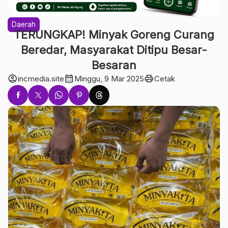
Daerah
TERUNGKAP! Minyak Goreng Curang
Beredar, Masyarakat Ditipu Besar-
Besaran
account_circle
calendar_month
print
incmedia.site
Minggu, 9 Mar 2025
Cetak