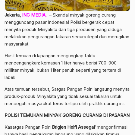
Jakarta,
INC MEDIA
,
– Skandal minyak goreng curang
mengguncang pasar Indonesia! Polisi bergerak cepat
menyita produk Minyakita dari tiga produsen yang diduga
melakukan pengurangan takaran secara ilegal dan merugikan
masyarakat.
Hasil temuan di lapangan mengungkap fakta
mencengangkan: kemasan 1 liter hanya berisi 700-900
mililiter minyak, bukan 1 liter penuh seperti yang tertera di
label!
Atas temuan tersebut, Satgas Pangan Polri langsung menyita
produk-produk Minyakita yang tidak sesuai takaran untuk
mencegah masyarakat terus tertipu oleh praktik curang ini.
POLISI TEMUKAN MINYAK GORENG CURANG DI PASARAN
Kasatgas Pangan Polri
Brigjen Helfi Assegaf
mengonfirmasi
bahwa hasil pengukuran langsung yang dilakukan timnya