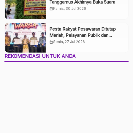
Tanggamus Akhirnya Buka Suara
calendar_month
Kamis, 30 Jul 2026
Pesta Rakyat Pesawaran Ditutup
Meriah, Pelayanan Publik dan
Pengamanan Maksimal Sukseskan
calendar_month
Senin, 27 Jul 2026
HUT ke-19 Kabupaten Pesawaran
REKOMENDASI UNTUK ANDA