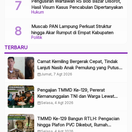
Pengusiran Wartawan RS Bob Bazar Disorot,
Hasil Visum Kasus Pencabulan Dipertanyakan
Hukum
Muscab PAN Lampung Perkuat Struktur
hingga Akar Rumput di Empat Kabupaten
Politik
TERBARU
Camat Kemiling Bergerak Cepat, Tindak
Lanjuti Nasib Anak Pemulung yang Putus
Sekolah
calendar_month
Jumat, 7 Agt 2026
Pengajian TMMD Ke-129, Pererat
Kemanunggalan TNI dan Warga Lewat
Pembinaan Spiritual
calendar_month
Selasa, 4 Agt 2026
TMMD Ke-129 Bangun RTLH: Pengacian
hingga Plafon PVC Dikebut, Rumah
Siswanto Berubah Wajah
calendar_month
Selasa, 4 Agt 2026