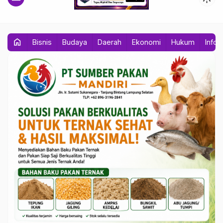
home
Bisnis
Budaya
Daerah
Ekonomi
Hukum
Info 