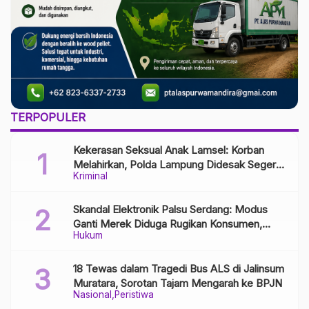
TERPOPULER
Kekerasan Seksual Anak Lamsel: Korban
Melahirkan, Polda Lampung Didesak Segera
Kriminal
Tangkap Pelaku
Skandal Elektronik Palsu Serdang: Modus
Ganti Merek Diduga Rugikan Konsumen,
Hukum
Aparat Diminta Bongkar Jaringan Distribusi
18 Tewas dalam Tragedi Bus ALS di Jalinsum
Muratara, Sorotan Tajam Mengarah ke BPJN
Nasional
Peristiwa