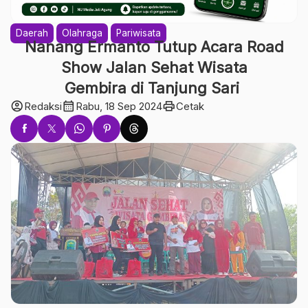
Daerah
Olahraga
Pariwisata
Nanang Ermanto Tutup Acara Road
Show Jalan Sehat Wisata
Gembira di Tanjung Sari
account_circle
calendar_month
print
Redaksi
Rabu, 18 Sep 2024
Cetak