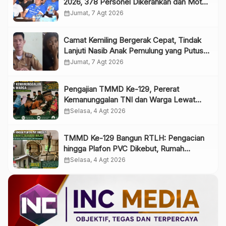
2026, 378 Personel Dikerahkan dan Motor
Listrik Jadi Grand Prize
calendar_month
Jumat, 7 Agt 2026
Camat Kemiling Bergerak Cepat, Tindak
Lanjuti Nasib Anak Pemulung yang Putus
Sekolah
calendar_month
Jumat, 7 Agt 2026
Pengajian TMMD Ke-129, Pererat
Kemanunggalan TNI dan Warga Lewat
Pembinaan Spiritual
calendar_month
Selasa, 4 Agt 2026
TMMD Ke-129 Bangun RTLH: Pengacian
hingga Plafon PVC Dikebut, Rumah
Siswanto Berubah Wajah
calendar_month
Selasa, 4 Agt 2026