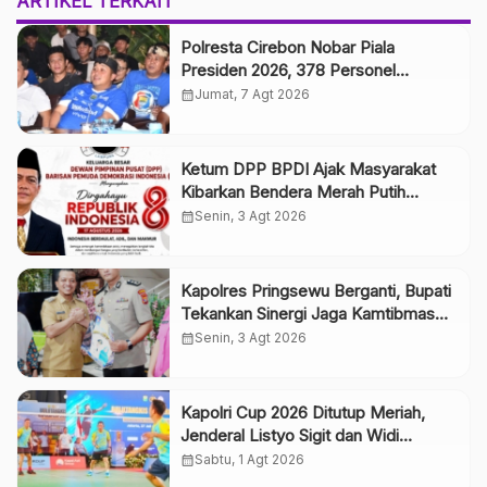
ARTIKEL TERKAIT
Polresta Cirebon Nobar Piala
Presiden 2026, 378 Personel
Dikerahkan dan Motor Listrik Jadi
calendar_month
Jumat, 7 Agt 2026
Grand Prize
Ketum DPP BPDI Ajak Masyarakat
Kibarkan Bendera Merah Putih
Selama Agustus, Wujudkan
calendar_month
Senin, 3 Agt 2026
Semangat Indonesia Berdaulat, Adil,
dan Makmur
Kapolres Pringsewu Berganti, Bupati
Tekankan Sinergi Jaga Kamtibmas
dan Pelayanan Publik
calendar_month
Senin, 3 Agt 2026
Kapolri Cup 2026 Ditutup Meriah,
Jenderal Listyo Sigit dan Widi
Chandra Kasih Taklukkan Bahlil-
calendar_month
Sabtu, 1 Agt 2026
Muhammad