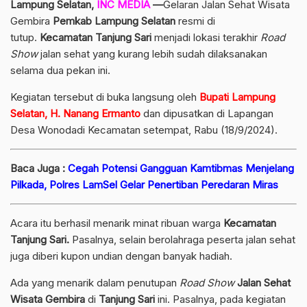
Lampung Selatan,
INC MEDIA
—
Gelaran Jalan Sehat Wisata
Gembira
Pemkab Lampung Selatan
resmi di
tutup.
Kecamatan Tanjung Sari
menjadi lokasi terakhir
Road
Show
jalan sehat yang kurang lebih sudah dilaksanakan
selama dua pekan ini.
Kegiatan tersebut di buka langsung oleh
Bupati Lampung
Selatan, H. Nanang Ermanto
dan dipusatkan di Lapangan
Desa Wonodadi Kecamatan setempat, Rabu (18/9/2024).
Baca Juga :
Cegah Potensi Gangguan Kamtibmas Menjelang
Pilkada, Polres LamSel Gelar Penertiban Peredaran Miras
Acara itu berhasil menarik minat ribuan warga
Kecamatan
Tanjung Sari.
Pasalnya, selain berolahraga peserta jalan sehat
juga diberi kupon undian dengan banyak hadiah.
Ada yang menarik dalam penutupan
Road Show
Jalan Sehat
Wisata Gembira
di
Tanjung Sari
ini. Pasalnya, pada kegiatan