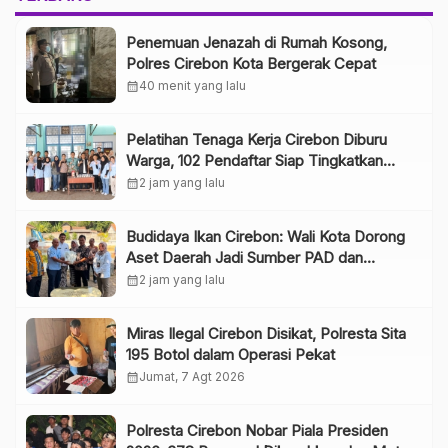
Penemuan Jenazah di Rumah Kosong,
Polres Cirebon Kota Bergerak Cepat
calendar_month
40 menit yang lalu
Pelatihan Tenaga Kerja Cirebon Diburu
Warga, 102 Pendaftar Siap Tingkatkan
Kompetensi
calendar_month
2 jam yang lalu
Budidaya Ikan Cirebon: Wali Kota Dorong
Aset Daerah Jadi Sumber PAD dan
Dukung Penanganan Stunting
calendar_month
2 jam yang lalu
Miras Ilegal Cirebon Disikat, Polresta Sita
195 Botol dalam Operasi Pekat
calendar_month
Jumat, 7 Agt 2026
Polresta Cirebon Nobar Piala Presiden