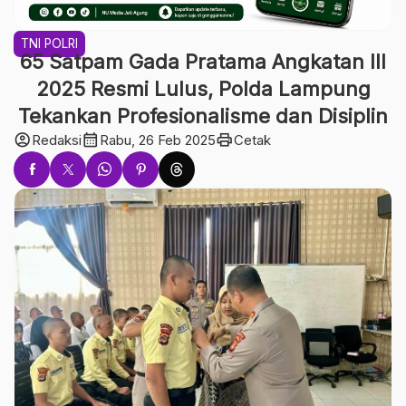
TNI POLRI
65 Satpam Gada Pratama Angkatan III
2025 Resmi Lulus, Polda Lampung
Tekankan Profesionalisme dan Disiplin
account_circle
calendar_month
print
Redaksi
Rabu, 26 Feb 2025
Cetak