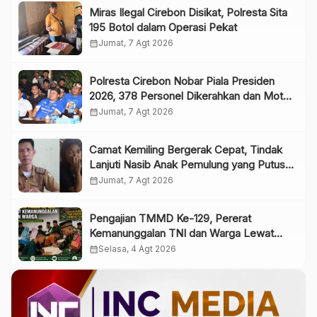
Miras Ilegal Cirebon Disikat, Polresta Sita
195 Botol dalam Operasi Pekat
calendar_month
Jumat, 7 Agt 2026
Polresta Cirebon Nobar Piala Presiden
2026, 378 Personel Dikerahkan dan Motor
Listrik Jadi Grand Prize
calendar_month
Jumat, 7 Agt 2026
Camat Kemiling Bergerak Cepat, Tindak
Lanjuti Nasib Anak Pemulung yang Putus
Sekolah
calendar_month
Jumat, 7 Agt 2026
Pengajian TMMD Ke-129, Pererat
Kemanunggalan TNI dan Warga Lewat
Pembinaan Spiritual
calendar_month
Selasa, 4 Agt 2026