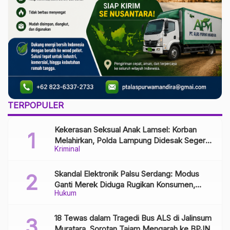
TERPOPULER
Kekerasan Seksual Anak Lamsel: Korban
Melahirkan, Polda Lampung Didesak Segera
Kriminal
Tangkap Pelaku
Skandal Elektronik Palsu Serdang: Modus
Ganti Merek Diduga Rugikan Konsumen,
Hukum
Aparat Diminta Bongkar Jaringan Distribusi
18 Tewas dalam Tragedi Bus ALS di Jalinsum
Muratara, Sorotan Tajam Mengarah ke BPJN