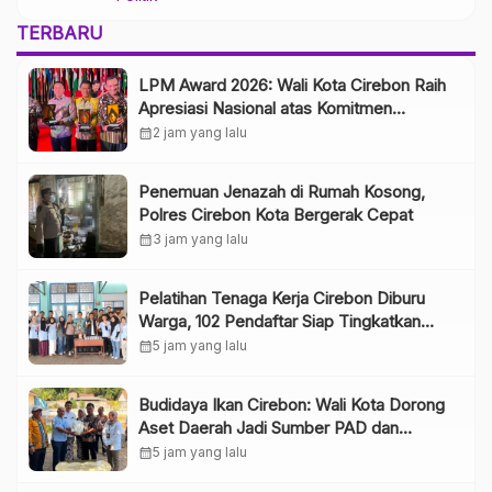
TERBARU
LPM Award 2026: Wali Kota Cirebon Raih
Apresiasi Nasional atas Komitmen
Pemberdayaan Masyarakat
calendar_month
2 jam yang lalu
Penemuan Jenazah di Rumah Kosong,
Polres Cirebon Kota Bergerak Cepat
calendar_month
3 jam yang lalu
Pelatihan Tenaga Kerja Cirebon Diburu
Warga, 102 Pendaftar Siap Tingkatkan
Kompetensi
calendar_month
5 jam yang lalu
Budidaya Ikan Cirebon: Wali Kota Dorong
Aset Daerah Jadi Sumber PAD dan
Dukung Penanganan Stunting
calendar_month
5 jam yang lalu