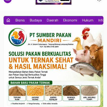
home
Bisnis
Budaya
Daerah
Ekonomi
Hukum
Info 