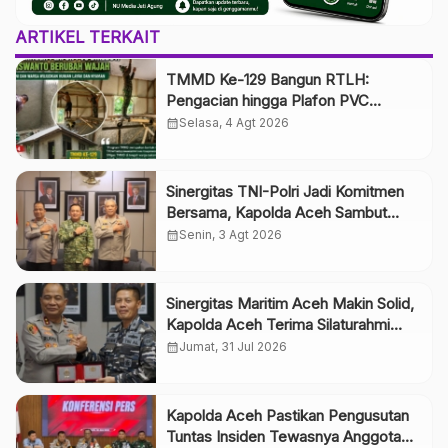
ARTIKEL TERKAIT
TMMD Ke-129 Bangun RTLH:
Pengacian hingga Plafon PVC
Dikebut, Rumah Siswanto Berubah
calendar_month
Selasa, 4 Agt 2026
Wajah
Sinergitas TNI-Polri Jadi Komitmen
Bersama, Kapolda Aceh Sambut
Silaturahmi Kasdam Iskandar Muda di
calendar_month
Senin, 3 Agt 2026
Mapolda Aceh
Sinergitas Maritim Aceh Makin Solid,
Kapolda Aceh Terima Silaturahmi
Danlanal Sabang Bahas Pengamanan
calendar_month
Jumat, 31 Jul 2026
Wilayah Laut
Kapolda Aceh Pastikan Pengusutan
Tuntas Insiden Tewasnya Anggota